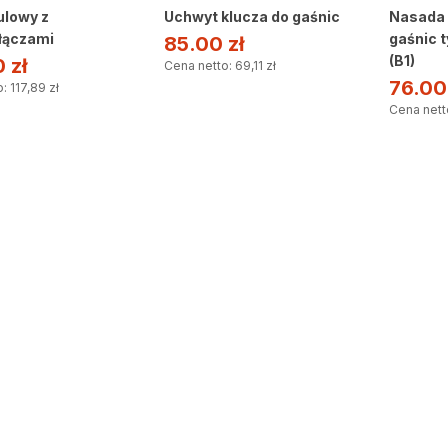
ulowy z
Uchwyt klucza do gaśnic
Nasada 
łączami
gaśnic 
85.00
zł
(B1)
0
zł
Cena netto: 69,11 zł
76.0
: 117,89 zł
Cena netto