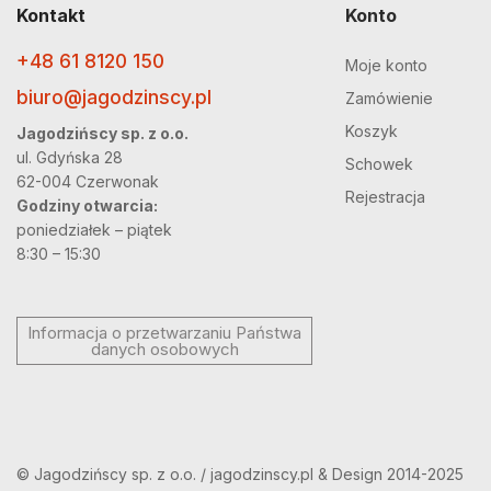
Kontakt
Konto
+48 61 8120 150
Moje konto
biuro@jagodzinscy.pl
Zamówienie
Koszyk
Jagodzińscy sp. z o.o.
ul. Gdyńska 28
Schowek
62-004 Czerwonak
Rejestracja
Godziny otwarcia:
poniedziałek – piątek
8:30 – 15:30
Informacja o przetwarzaniu Państwa
danych osobowych
© Jagodzińscy sp. z o.o. / jagodzinscy.pl & Design 2014-2025