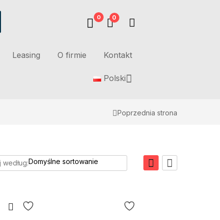
0
0
Leasing
O firmie
Kontakt
Polski
Poprzednia strona
j według: