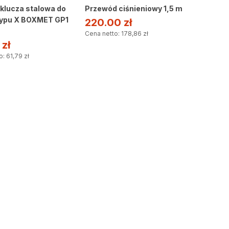
klucza stalowa do
Przewód ciśnieniowy 1,5 m
typu X BOXMET GP1
220.00
zł
Cena netto: 178,86 zł
0
zł
: 61,79 zł