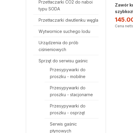
Przetłaczarki CO2 do naboi
Zawór k
typu SODA
szybkoz
145.0
Przetłaczarki dwutlenku węgla
Cena netto
Wytwornice suchego lodu
Urządzenia do prób
ciśnieniowych
Sprzęt do serwisu gaśnic
Przesypywarki do
proszku - mobilne
Przesypywarki do
proszku - stacjonarne
Przesypywarki do
proszku - osprzęt
Serwis gaśnic
płynowych