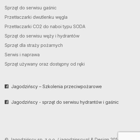
Sprzęt do serwisu gaśnic
Przetłaczarki dwutlenku węgla
Przetłaczarki CO2 do naboi typu SODA
Sprzęt do serwisu węży i hydrantów
Sprzęt dla straży pożarnych
Serwis i naprawa
Sprzęt używany oraz dostępny od ręki
Jagodzińscy – Szkolenia przeciwpożarowe
Jagodzińscy - sprzęt do serwisu hydrantów i gaśnic
© Jagodzińscy sp. z o.o. / jagodzinscy.pl & Design 2014-2025