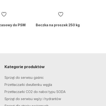
czasowy do PSM
Beczka na proszek 250 kg
Kategorie produktów
Sprzęt do serwisu gaśnic
Przetłaczarki dwutlenku węgla
Przetłaczarki CO2 do naboi typu SODA
Sprzęt do serwisu węży i hydrantów
Sprzęt dla straży pożarnych