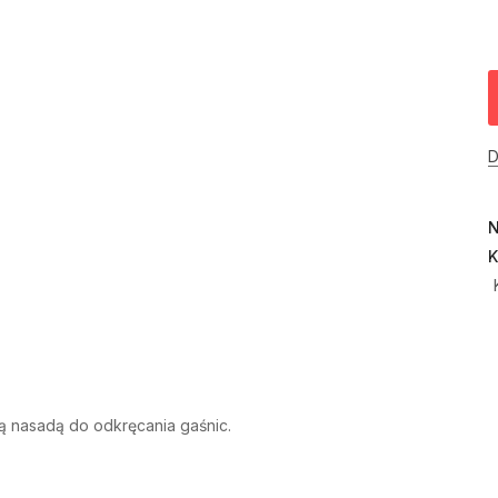
D
N
K
 nasadą do odkręcania gaśnic.