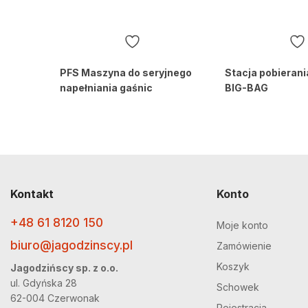
PFS Maszyna do seryjnego
Stacja pobierani
napełniania gaśnic
BIG-BAG
Kontakt
Konto
+48 61 8120 150
Moje konto
biuro@jagodzinscy.pl
Zamówienie
Koszyk
Jagodzińscy sp. z o.o.
ul. Gdyńska 28
Schowek
62-004 Czerwonak
Rejestracja