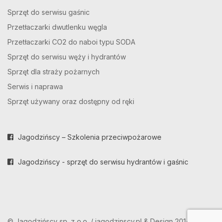
Sprzęt do serwisu gaśnic
Przetłaczarki dwutlenku węgla
Przetłaczarki CO2 do naboi typu SODA
Sprzęt do serwisu węży i hydrantów
Sprzęt dla straży pożarnych
Serwis i naprawa
Sprzęt używany oraz dostępny od ręki
Jagodzińscy – Szkolenia przeciwpożarowe
Jagodzińscy - sprzęt do serwisu hydrantów i gaśnic
© Jagodzińscy sp. z o.o. / jagodzinscy.pl & Design 2014-2025