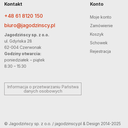
Kontakt
Konto
+48 61 8120 150
Moje konto
biuro@jagodzinscy.pl
Zamówienie
Koszyk
Jagodzińscy sp. z o.o.
ul. Gdyńska 28
Schowek
62-004 Czerwonak
Rejestracja
Godziny otwarcia:
poniedziałek – piątek
8:30 – 15:30
Informacja o przetwarzaniu Państwa
danych osobowych
© Jagodzińscy sp. z o.o. / jagodzinscy.pl & Design 2014-2025