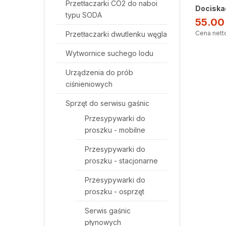
Przetłaczarki CO2 do naboi
Dociskac
typu SODA
55.0
Cena netto
Przetłaczarki dwutlenku węgla
Wytwornice suchego lodu
Urządzenia do prób
ciśnieniowych
Sprzęt do serwisu gaśnic
Przesypywarki do
proszku - mobilne
Przesypywarki do
proszku - stacjonarne
Przesypywarki do
proszku - osprzęt
Serwis gaśnic
płynowych