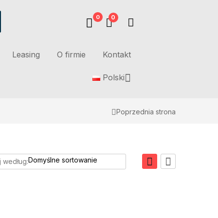
0
0
Leasing
O firmie
Kontakt
Polski
Poprzednia strona
j według: