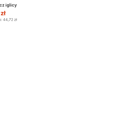
z iglicy
0
zł
: 44,72 zł