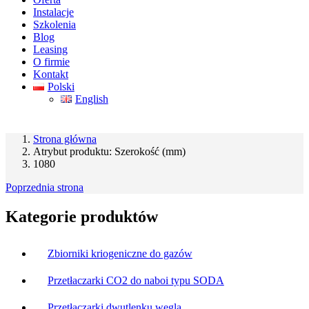
Instalacje
Szkolenia
Blog
Leasing
O firmie
Kontakt
Polski
English
Strona główna
Atrybut produktu: Szerokość (mm)
1080
Poprzednia strona
Kategorie produktów
Zbiorniki kriogeniczne do gazów
Przetłaczarki CO2 do naboi typu SODA
Przetłaczarki dwutlenku węgla