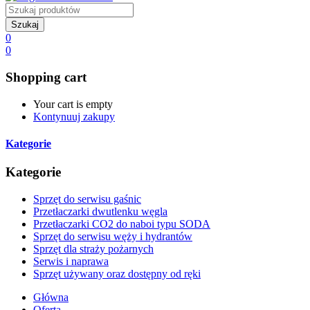
Szukaj
0
0
Shopping cart
Your cart is empty
Kontynuuj zakupy
Kategorie
Kategorie
Sprzęt do serwisu gaśnic
Przetłaczarki dwutlenku węgla
Przetłaczarki CO2 do naboi typu SODA
Sprzęt do serwisu węży i hydrantów
Sprzęt dla straży pożarnych
Serwis i naprawa
Sprzęt używany oraz dostępny od ręki
Główna
Oferta