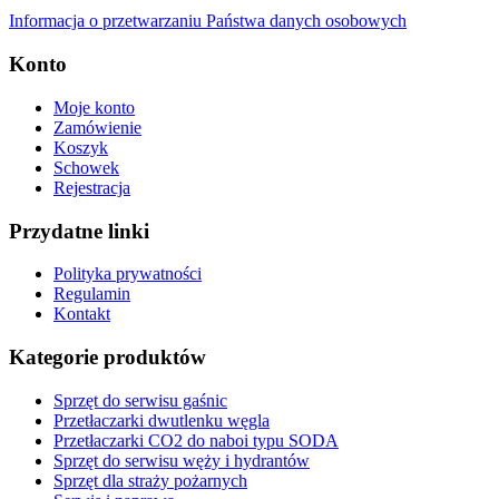
Informacja o przetwarzaniu Państwa danych osobowych
Konto
Moje konto
Zamówienie
Koszyk
Schowek
Rejestracja
Przydatne linki
Polityka prywatności
Regulamin
Kontakt
Kategorie produktów
Sprzęt do serwisu gaśnic
Przetłaczarki dwutlenku węgla
Przetłaczarki CO2 do naboi typu SODA
Sprzęt do serwisu węży i hydrantów
Sprzęt dla straży pożarnych