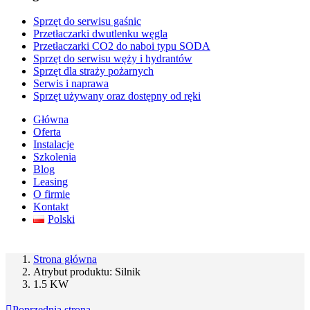
Sprzęt do serwisu gaśnic
Przetłaczarki dwutlenku węgla
Przetłaczarki CO2 do naboi typu SODA
Sprzęt do serwisu węży i hydrantów
Sprzęt dla straży pożarnych
Serwis i naprawa
Sprzęt używany oraz dostępny od ręki
Główna
Oferta
Instalacje
Szkolenia
Blog
Leasing
O firmie
Kontakt
Polski
Strona główna
Atrybut produktu: Silnik
1.5 KW
Poprzednia strona