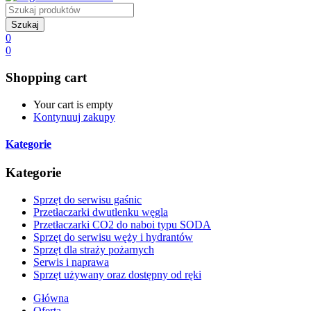
Szukaj
0
0
Shopping cart
Your cart is empty
Kontynuuj zakupy
Kategorie
Kategorie
Sprzęt do serwisu gaśnic
Przetłaczarki dwutlenku węgla
Przetłaczarki CO2 do naboi typu SODA
Sprzęt do serwisu węży i hydrantów
Sprzęt dla straży pożarnych
Serwis i naprawa
Sprzęt używany oraz dostępny od ręki
Główna
Oferta