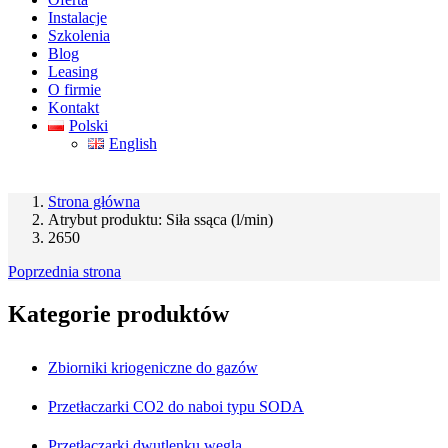
Instalacje
Szkolenia
Blog
Leasing
O firmie
Kontakt
Polski
English
Strona główna
Atrybut produktu: Siła ssąca (l/min)
2650
Poprzednia strona
Kategorie produktów
Zbiorniki kriogeniczne do gazów
Przetłaczarki CO2 do naboi typu SODA
Przetłaczarki dwutlenku węgla