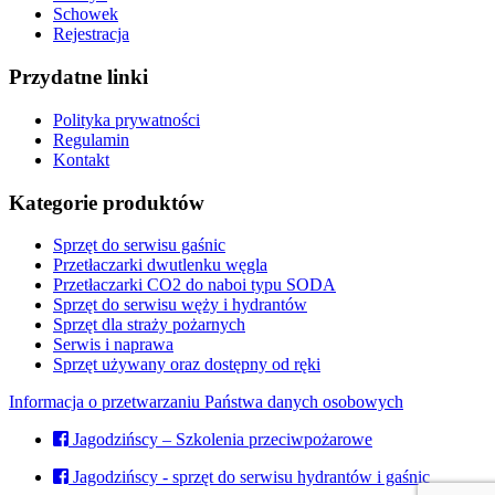
Schowek
Rejestracja
Przydatne linki
Polityka prywatności
Regulamin
Kontakt
Kategorie produktów
Sprzęt do serwisu gaśnic
Przetłaczarki dwutlenku węgla
Przetłaczarki CO2 do naboi typu SODA
Sprzęt do serwisu węży i hydrantów
Sprzęt dla straży pożarnych
Serwis i naprawa
Sprzęt używany oraz dostępny od ręki
Informacja o przetwarzaniu Państwa danych osobowych
Jagodzińscy – Szkolenia przeciwpożarowe
Jagodzińscy - sprzęt do serwisu hydrantów i gaśnic