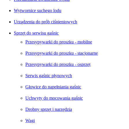
Wytwornice suchego lodu
Urządzenia do prób ciśnieniowych
Sprzęt do serwisu gaśnic
Przesypywarki do proszku - mobilne
Przesypywarki do proszku - stacjonarne
Przesypywarki do proszku - osprzęt
Serwis gaśnic płynowych
Głowice do napełniania gaśnic
Uchwyty do mocowania gaśnic
Drobny sprzęt i narzędzia
Wagi