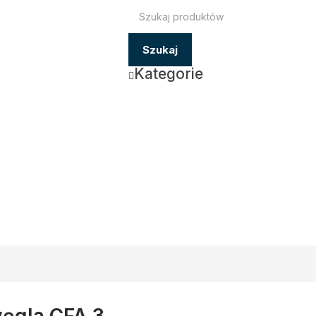
Szukaj
Kategorie
węgla CFA 3