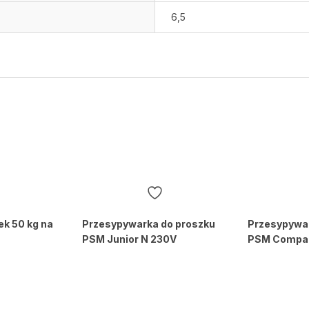
6,5
ek 50 kg na
Przesypywarka do proszku
Przesypywar
PSM Junior N 230V
PSM Compa