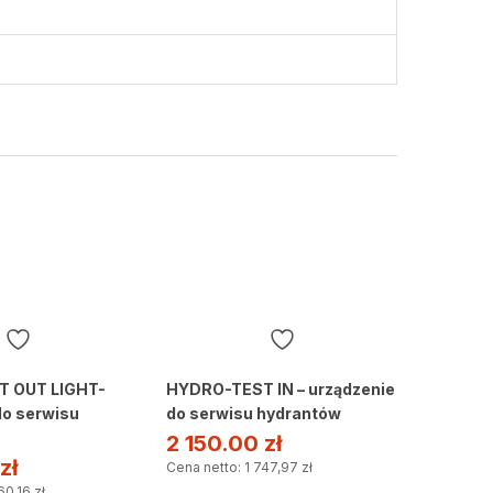
 OUT LIGHT-
HYDRO-TEST IN – urządzenie
do serwisu
do serwisu hydrantów
2 150.00
zł
zł
Cena netto: 1 747,97 zł
60,16 zł