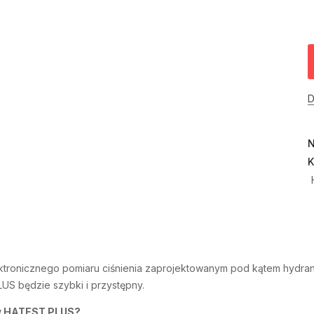
D
N
K
tronicznego pomiaru ciśnienia zaprojektowanym pod kątem hydra
US będzie szybki i przystępny.
ów HATEST PLUS?