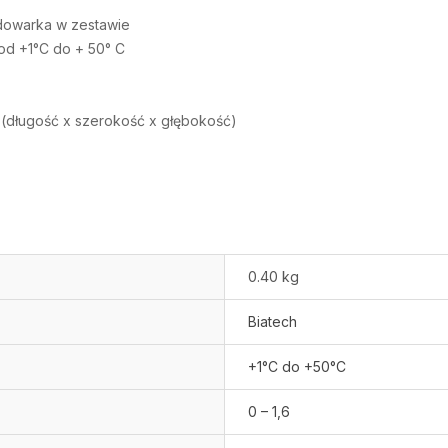
dowarka w zestawie
 od +1°C do + 50° C
 (długość x szerokość x głębokość)
0.40 kg
Biatech
+1°C do +50°C
0 – 1,6