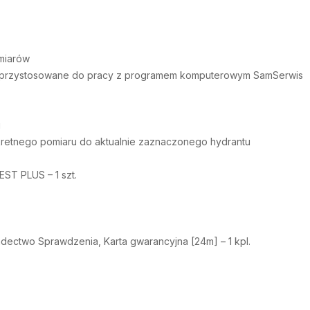
miarów
st przystosowane do pracy z programem komputerowym SamSerwis
u
kretnego pomiaru do aktualnie zaznaczonego hydrantu
ST PLUS – 1 szt.
ectwo Sprawdzenia, Karta gwarancyjna [24m] – 1 kpl.