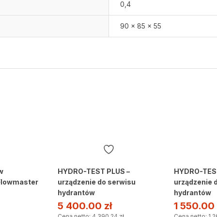
0,4
90 x 85 x 55
w
HYDRO-TEST PLUS –
HYDRO-TEST
Flowmaster
urządzenie do serwisu
urządzenie 
hydrantów
hydrantów
5 400.00
zł
1 550.00
Cena netto: 4 390,24 zł
Cena netto: 1 2