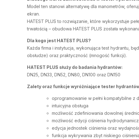
Model ten stanowi alternatywę dla manometrów, oferuj
ekran.
HATEST PLUS to rozwiązanie, które wykorzystuje pełen
trwałością – obudowa HATEST PLUS została wykonana 
Dla kogo jest HATEST PLUS?
Każda firma i instytucja, wykonująca test hydrantu, b
obsłudze) oraz praktyczność (mnogość funkcji).
HATEST PLUS służy do badania hydrantów:
DN25, DN33, DN52, DN80, DN100 oraz DN150
Zalety oraz funkcje wyróżniające tester hydrant
oprogramowanie w pełni kompatybilne z
intuicyjna obsługa
możliwość zdefiniowania dowolnej średni
możliwość edycji ciśnienia hydrodynamic
edycja jednostek ciśnienia oraz wydajnoś
funkcja wykrywania zbyt niskiego ciśnien