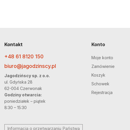
Kontakt
Konto
+48 61 8120 150
Moje konto
biuro@jagodzinscy.pl
Zamówienie
Koszyk
Jagodzińscy sp. z o.o.
ul. Gdyńska 28
Schowek
62-004 Czerwonak
Rejestracja
Godziny otwarcia:
poniedziałek – piątek
8:30 – 15:30
Informacja o przetwarzaniu Państwa