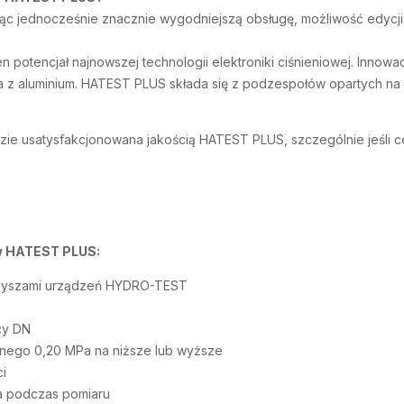
ąc jednocześnie znacznie wygodniejszą obsługę, możliwość edycji 
 potencjał najnowszej technologii elektroniki ciśnieniowej. Innow
z aluminium. HATEST PLUS składa się z podzespołów opartych na s
ędzie usatysfakcjonowana jakością HATEST PLUS, szczególnie jeśli 
ów HATEST PLUS:
 dyszami urządzeń HYDRO-TEST
cy DN
znego 0,20 MPa na niższe lub wyższe
ci
ia podczas pomiaru