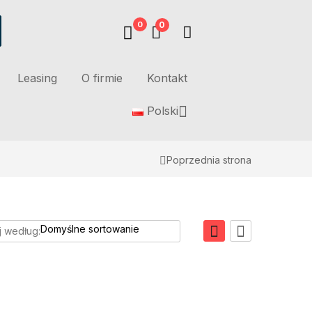
0
0
Leasing
O firmie
Kontakt
Polski
Poprzednia strona
j według: