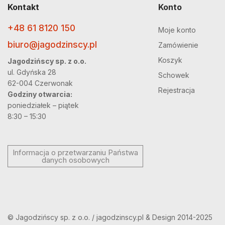
Kontakt
Konto
+48 61 8120 150
Moje konto
biuro@jagodzinscy.pl
Zamówienie
Koszyk
Jagodzińscy sp. z o.o.
ul. Gdyńska 28
Schowek
62-004 Czerwonak
Rejestracja
Godziny otwarcia:
poniedziałek – piątek
8:30 – 15:30
Informacja o przetwarzaniu Państwa
danych osobowych
© Jagodzińscy sp. z o.o. / jagodzinscy.pl & Design 2014-2025