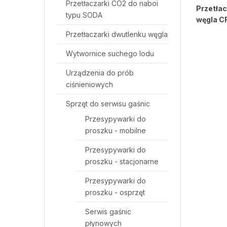
Przetłaczarki CO2 do naboi
Przetła
typu SODA
węgla C
Przetłaczarki dwutlenku węgla
Wytwornice suchego lodu
Urządzenia do prób
ciśnieniowych
Sprzęt do serwisu gaśnic
Przesypywarki do
proszku - mobilne
Przesypywarki do
proszku - stacjonarne
Przesypywarki do
proszku - osprzęt
Serwis gaśnic
płynowych